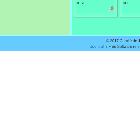
ig-12
ig-14
© 2017 Comité de J
Joomla!
is Free Software rel