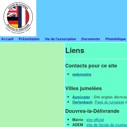
Accueil
Présentation
Vie de l'association
Documents
Photothèque
Liens
Contacts pour ce site
webmestre
Villes jumelées
Axminster
: Site anglais décrivan
Oerlenbach
:
Page du jumelage
d
Douvres-la-Délivrande
Mairie
:
site officiel
ADEM
:
site de l'école de musiq