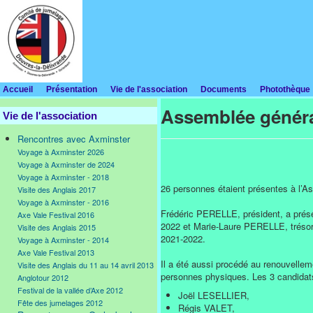
Accueil
Présentation
Vie de l'association
Documents
Photothèque
Assemblée généra
Vie de l'association
Rencontres avec Axminster
Voyage à Axminster 2026
Voyage à Axminster de 2024
Voyage à Axminster - 2018
26 personnes étaient présentes à l’A
Visite des Anglais 2017
Voyage à Axminster - 2016
Frédéric PERELLE, président, a présen
Axe Vale Festival 2016
2022 et Marie-Laure PERELLE, trésorièr
Visite des Anglais 2015
2021-2022.
Voyage à Axminster - 2014
Axe Vale Festival 2013
Il a été aussi procédé au renouvelleme
Visite des Anglais du 11 au 14 avril 2013
personnes physiques. Les 3 candidats
Anglotour 2012
Festival de la vallée d’Axe 2012
Joël LESELLIER,
Fête des jumelages 2012
Régis VALET,