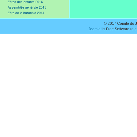
Fêtes des enfants 2016
Assemblée générale 2015
Fête de la baronnie 2014
© 2017 Comité de J
Joomla!
is Free Software rel