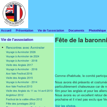
Accueil
Présentation
Vie de l'association
Documents
Photothèque
Fête de la baronn
Vie de l'association
Rencontres avec Axminster
Voyage à Axminster 2026
Voyage à Axminster de 2024
Voyage à Axminster - 2018
Visite des Anglais 2017
Voyage à Axminster - 2016
Axe Vale Festival 2016
Comme d'habitude, le comité participa
Visite des Anglais 2015
Nous avons été présents et costumés à
Voyage à Axminster - 2014
particulièrement chaleureuse car de 
Axe Vale Festival 2013
film pour les anglais et pour les all
Visite des Anglais du 11 au 14 avril 2013
Nous avons eu un excellent retour de 
Anglotour 2012
prochaine et il n’est pas exclu que V
Festival de la vallée d’Axe 2012
Fête des jumelages 2012
Voir les photos
.