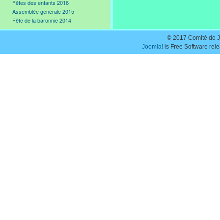
Fêtes des enfants 2016
Assemblée générale 2015
Fête de la baronnie 2014
© 2017 Comité de J
Joomla!
is Free Software rel