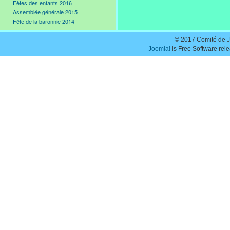
Fêtes des enfants 2016
Assemblée générale 2015
Fête de la baronnie 2014
© 2017 Comité de J
Joomla!
is Free Software rel